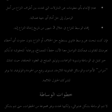
عدم الإبداء بأي معلومات عن التنازلات التي تحدث بين أطراف النزاع من أجل
الوصول إلى حل أمام أي جهة قضائية.
إنهاء الوسيط للنزاع في خلال 3 شهور من تاريخ إحالة النزاع إليه.
فإن كنت تبحث عن وسيط قانوني يستطيع حل الخلاف أو النزاع بدون حدوث أي أخطاء
تعرضك للقانون، فيمكنك
التواصل معنا
الآن، حفظًا للمصالح، ورعايةً للحقوق؛ نمثّلكم
خير تمثيل في الوساطة وتسوية النزاعات، وتوثيق الصلح في العقود المختلفة، حيث تمتلك
“متراس” الأدوات والوسائل القانونية اللازمة، بمستوى رفيع من الجودة والموثوقية، بما يوفر
للشركاء الحلول الملائمة.
خطوات الوساطة
لا تتم الوساطة بشكل عشوائي، ولكنها تحدث وفق مجموعة من الخطوات، حتى تتم بشكل