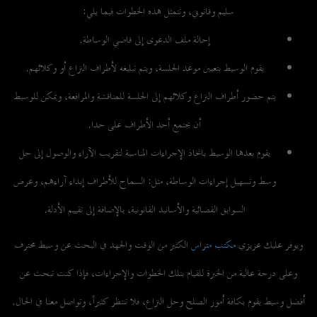
سليم وقانوني، وتتمثل هذه الخطوات فيما يلي:
إحالة ملف الدعوى إلى قاضي الوساطة.
يقوم الوسيط بتعيين موعد الجلسة، ويتم تبليغه لأطراف النزاع أو وكلائهم.
يتم حضور أطراف النزاع وكلائهم إلى الجلسة للمناقشة والمرافعة، ويمكن للوسيط
أن يجتمع أحد الأطراف على حدا.
يقوم بعدها الوسيط باتخاذ الإجراءات المناسبة لتقريب الآراء والوصول إلى حل
وسط وتسهيل إجراءات الوساطة، مثل: السماح للأطراف إبداء آراءهم، وعرض
السوابق القضائية والأسانيد القانونية، بالإضافة إلى تقييم الأدلة.
ويوفر عليك عزيزي
مكتب متراس
الكثير من الوقت والجهد في البحث عن وسيط محترف
وعلى درجة عالية من الخبرة للقيام بتلك الخطوات والإجراءات، فإذا كنت تبحث عن
أفضل وسيط يقوم بكافة أمور الصلح وحل النزاع، فلا تنتظر كثيراً، و
تواصل معنا
في الحال.