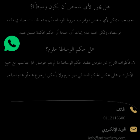
هل يجوز لأي شخص أن يكون وسيطًا؟
نعم، حيث يمكن لأي شخص تتوافر فيه شروط الوساطة أن يقدم طلب تسجيله في قائمة
الوسطاء، ولكن يجب عدم إثبات أي جنحة أو حكم محكمة مسبق عليه.
هل حكم الوساطة ملزم؟
لا، فأطراف النزاع غير ملزمين بتنفيذ حكم الوساطة ما لم يتم التوصل لحل يتناسب مع جميع
الأطراف، على عكس الحكم القضائي فهو ملزم ولا يُمكن الرجوع عنه أو عدم تنفيذه.
الهاتف
0112113300
البريد الإلكتروني
info@mitrasfirm.com