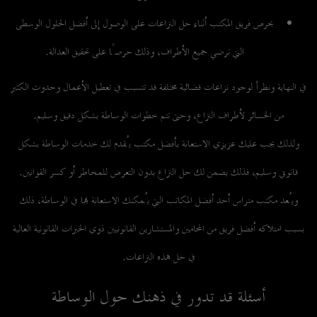
يحرص فريق المكتب أثناء حل النزاعات على الوصول إلى أفضل الحلول الوسطى
التي ترضي جميع الأطراف، وذلك حرصًا على تحقيق العدالة.
في النهاية ونظراً لوجود نزاعات قضائية مختلفة قد تتسبب في تعطيل الأعمال وحدوث الكثير
من الخسائر لأطراف النزاع، وحتى تتم خطوات الوساطة بشكل دقيق وسليم.
ولذلك يجب عليك عزيزي الاستعانة بأفضل مكتب يُقدم لك خدمات الوساطة بشكل
قانوني وسليم، فذلك يضمن لك حل النزاع بدون التعرض للمخاطر أو كسر القوانين.
ويُعد مكتب متراس أحد أفضل المكاتب التي يُمكنك الاستعانة بها في الوساطة، ذلك
بسبب امتلاكه أفضل فريق من المحامين والمستشارين القانونيين ذوي الخبرات القانونية العالية
في حل هذه النزاعات.
أسئلة قد تدور في ذهنك حول الوساطة