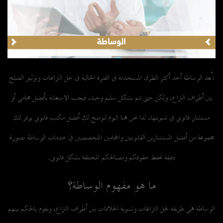
تُعد الوساطة أحد أكثر الطرق المستخدمة في الفترة الحالية في حل النزاعات وتوثيق الصلح
بين أطراف النزاع، ولكن حتى تتم بشكل سليم وجيد، فيجب الاستعانة بأفضل محامي أو
مستشار قانوني في تسويتها، لذا نحن هنا اليوم لنوضح لك أفضل مكتب قانوني يوفر لك
مجموعة من أفضل المستشارين القانونيين والمحامين المتخصصين في خدمات الوساطة بصورة
دقيقة تحفظ حقوقكم ومصالحكم المختلفة بشكل قانوني.
ما هو مفهوم الوساطة؟
الوساطة هي طريقة لحل النزاعات وتسوية الخلافات بين أطراف النزاع، ويقوم بالحكم بينهم