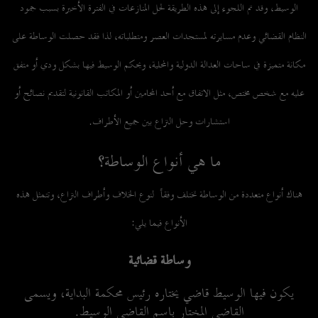
الوسيط، وقد تم اللجوء إلى هذه الطريقة لحل المنازعات في الفترة الأخيرة بسبب جمود
النظام القضائي وعدم مسايرته لمستجدات العصر ومتطلباته، لذا فقد حصلت الوساطة على
مكانة متميزة في ساحات العدالة الدولية والمحلية، ويحكم الوسيط فيها بشكل ودي أو متفق
عليه مع شخص مختص، مثل الاتفاق مع أحد المحامين أو المكاتب القانونية لتقديم نصائح أو
استشارات وحل النزاع بين جميع الأطراف.
ما هي أنواع الوساطة؟
هناك أنواع متعددة من الوساطة تختلف وفقاً لنوع الخلاف وأطراف النزاع، وتتمثل هذه
الأنواع فيما يلي:
وساطة قضائية
يكون فيها الوسيط قاضي يختاره رئيس محكمة البداية، ويسمى
القاضي المختار باسم القاضي الوسيط.