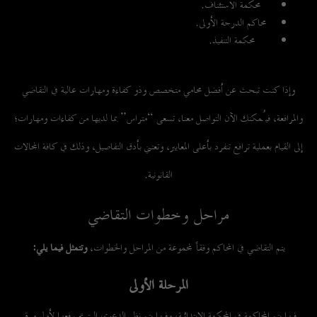
محكمة الاستئناف.
محاكم الدرجة الأولى.
محكمة التنفيذ.
وإذا كنت تبحث عن أفضل محامي متخصص وذو كفاءة ومهارات عالية في التقاضي
والمرافعة، فيُمكنك الآن
التواصل معنا، تسعى “متراس” بما لديها من كفاءات ومهارات؛
إلى القيام بعملية ترافع تنفرد بأعلى المعايير، وتعتني بأدق التفاصيل، وذلك في كافة المجالات
القانونية.
مراحل وخطوات التقاضي
يتم التقاضي في المحاكم وفقاً لمجموعة من المراحل والخطوات،
وتتمثل فيما يلي:
المرحلة الأولى
فيها يتم المحاكمة في المحكمة الإبتدائية، وفيها يتم نظر الدعوى التي تم رفعها لأول مرة.