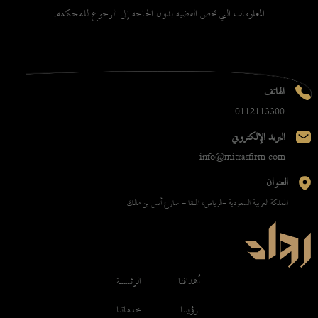
المعلومات التي تخص القضية بدون الحاجة إلى الرجوع للمحكمة.
الهاتف
0112113300
البريد الإلكتروني
info@mitrasfirm.com
العنوان
المملكة العربية السعودية -الرياض، الملقا - شارع أنس بن مالك
أهدافنا
الرئيسية
رؤيتنا
خدماتنا