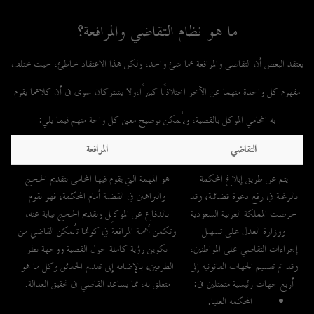
ما هو نظام التقاضي والمرافعة؟
يعتقد البعض أن التقاضي والمرافعة هما شئ واحد، ولكن هذا الاعتقاد خاطئ، حيث يختلف
مفهوم كل واحدة منهما عن الآخر اختلافًا كبيرًا،ولا يشتركان سوى في أن كلاهما يقوم
به المحامي الموكل بالقضية، ويُمكن توضيح معنى كل واحة منهم فيما يلي:
التقاضي
المرافعة
يتم عن طريق إبلاغ المحكمة
هو المهمة التي يقوم فيها المحامي بتقديم الحجج
بالرغبة في رفع دعوة قضائية، وقد
والبراهين في القضية أمام المحكمة، فهو يقوم
حرصت المملكة العربية السعودية
بالدفاع عن الموكِل وتقديم الحجج نيابة عنه،
ووزارة العدل على تسهيل
وتكمن أهمية المرافعة في كونها تُمكن القاضي من
إجراءات التقاضي على المواطنين،
تكوين رؤية كاملة حول القضية ووجهة نظر
وقد تم تقسيم الجهات القانونية إلى
الطرفين، بالإضافة إلى تقديم الحقائق وكل ما هو
أربع جهات رئيسية متمثلين في:
متعلق به، مما يساعد القاضي في تحقيق العدالة.
المحكمة العليا.