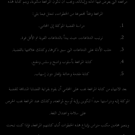
مرافعته التي يعرض فيها أدلته وإثباتاته، ويجب أن تكون المرافعة مكتوبة، ويتم كتابة هذه
المرافعة وفقاً لمجموعة من الخطوات، تتمثل فيما يلي:
دراسة القضية الموكلة إلى المحامي.
ترتيب الدفاعات، حيث يبدأ بالدفاعات القوية ثم الأقل قوة.
جلب الأدلة على الدفاعات التي سبق ذكرها، وكذلك علاقتها بالقضية.
كتابة المرافعة بأسلوب واضح وسلس ومقنع.
كتابة مقدمة وخاتمة بإنجاز دون إسهاب.
بعد الانتهاء من كتابة المرافعة يجب على المحامي أن يقوم بقراءة القضايا المشابهة للقضية
الموكلة إليه ودراستها جيدًا لتكوين رؤية أوسع لمرافعته، وكذلك عند المرافعة يجب الحرص
على سلامة واعتدال اللغة.
ويتميز محامين
مكتب متراس
بإتباع هذه الخطوات أثناء كتابتهم المرافعة، فإذا كنت تبحث