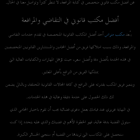
عن أفضل مكتب قانوني متخصص في كتابة المرافعة، لا تنتظر كثيراً و
تواصل معنا
في الحال.
أفضل مكتب قانوني في التقاضي والمرافعة
يُعد
مكتب متراس
أحد أفضل المكاتب القانونية المتخصصة في تقديم خدمات التقاضي
والمرافعة، وذلك بسبب امتلاكها فريق من أفضل المحامين والمستشارين القانونيين المتخصصين
في هذه الخدمة بأفضل دقة وأفضل سعر، حيث تؤهل المهارات والكفاءات العالية التي
يمتلكها الفريق من الترافع بأعلى المعايير.
ويتميز فريق المكتب بقدرته على الترافع في كافة المجالات القانونية المختلفة، وبالتالي يضمن
لك ذلك الحصول على خدمة دقيقة وعالية في هذه الخدمات.
في النهاية عزيزي عند قيامك بعمل دعوى قضائية يجب أن تقوم باختيار المحامي الذي
سيتولى القضية بدقة عالية، فهو الخطوة الأهم في قضيتك والذي عليه يتحدد إذا كنت
ستحصل على المكاسب التي تريدها من القضية أم ستجني الخسائر الكبيرة.