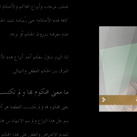
تختلف درجات وأنواع المحاكم والأحكام
كافة هذه الأحكام؛ حتى يُمكنه تنفيذ الح
عدم معرفته بشروط الحكم أو نوعه.
لذا اليوم نتناول معكم أحد أنواع هذه ا
الفرق بين الحكم القطعي والنهائي.
ما معنى محكوم بها ولم تكتسب
معنى محكوم بها ولم تكتسب القطعية هو أ
يتم حل هذا النزاع ولم يتم الانتهاء من ه
لتقديم الاعتراض والطعن على هذا الحكم ا