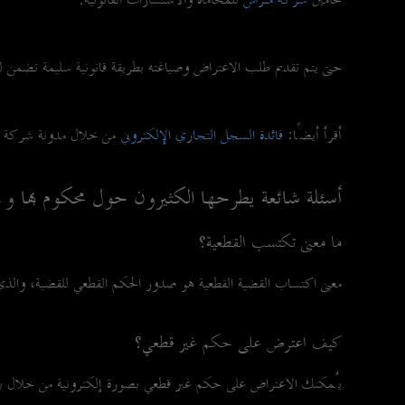
محامين
شركة متراس
للمحاماة والاستشارات القانونية.
حتى يتم تقديم طلب الاعتراض وصياغته بطريقة قانونية سليمة تضمن 
أقرأ أيضًا:
فائدة السجل التجاري الإلكتروني
من خلال مدونة شركة مت
أسئلة شائعة يطرحها الكثيرون حول محكوم بها ول
ما معنى تكتسب القطعية؟
معنى اكتساب القضية القطعية هو صدور الحكم القطعي للقضية، والذي 
كيف اعترض على حكم غير قطعي؟
يُمكنك الاعتراض على حكم غير قطعي بصورة إلكترونية من خلال بوابة