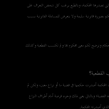
 التي تصدرها المحكمة، وبالطبع يرغب كل شخص التعرف على
كم بصورة قانونية سليمة ولا يتعرض للمساءلة القانونية بسبب
لأحكام ونوضح لكم معنى محكوم بها ولم تكتسب القطعية وكذلك
 القطعية؟
ن المحكمة أصدرت حكمها في قضية ما أو نزاع معين، ولكن لم
ذه القضية؛ وبالتالي يعني ذلك وجود فرصة أمام أطراف النزاع
لذي أصدرته المحكمة.