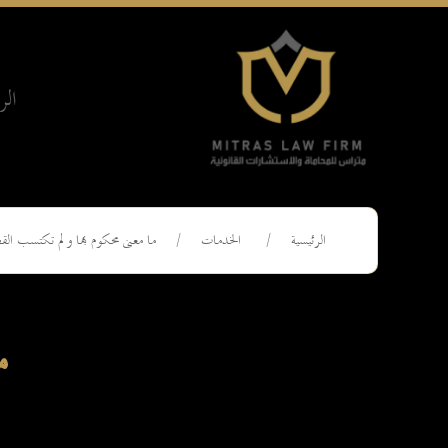
Ski
t
conten
الر
الرئيسية
الخدمات
ما معنى محكوم بها ولم تكتسب القط
م